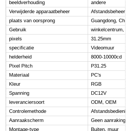
beeldverhouding
andere
Verwijderde apparaatbeheer
Afstandsbeheer v
Fabrieksreis
plaats van oorsprong
Guangdong, Chin
Gebruik
winkelcentrum, re
Kwaliteitscontrole
pixels
31.25mm
specificatie
Videomuur
Neem contact met ons op
helderheid
8000-10000cd
Pixel Pitch
P31.25
Nieuws
Materiaal
PC's
Kleur
RGB
Alle Gevallen
Spanning
DC12V
leveranciersoort
ODM, OEM
Offerte Aanvragen
Controlemethode
Afstandsbedienin
Aanraakscherm
Geen aanraking.
LED -maasscherm
Montage-type
Buiten, muur