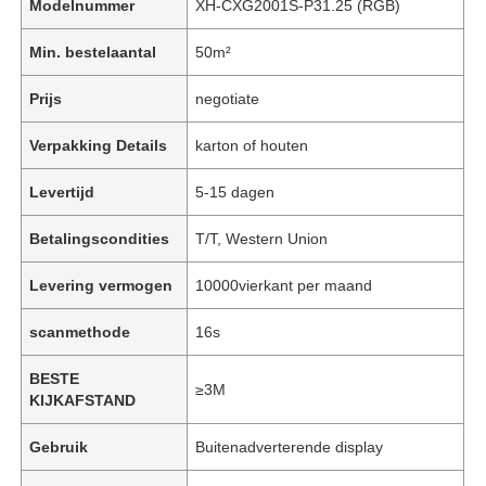
Modelnummer
XH-CXG2001S-P31.25 (RGB)
Min. bestelaantal
50m²
Prijs
negotiate
Verpakking Details
karton of houten
Levertijd
5-15 dagen
Betalingscondities
T/T, Western Union
Levering vermogen
10000vierkant per maand
scanmethode
16s
BESTE
≥3M
KIJKAFSTAND
Gebruik
Buitenadverterende display