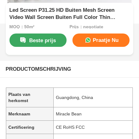
Led Screen P31.25 HD Buiten Mesh Screen
Video Wall Screen Buiten Full Color Thin
Ledwall Op maat gemaakt voor podiumconcert
MOQ：50m²
Prijs：negotiate
Praatje Nu
Beste prijs
PRODUCTOMSCHRIJVING
Plaats van
Guangdong, China
herkomst
Merknaam
Miracle Bean
Certificering
CE RoHS FCC