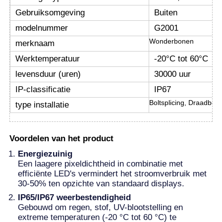
Gebruiksomgeving
Buiten
LED -gaasdisplay
modelnummer
G2001
Wonderbonen
merknaam
LED transparant filmscherm
Werktemperatuur
-20°C tot 60°C
levensduur (uren)
30000 uur
Doorzichtig LED-display
IP-classificatie
IP67
Boltsplicing, Draadbeve
type installatie
Drone vliegende LED-scherm
Voordelen van het product
Holografisch led-scherm
Energiezuinig
Een laagere pixeldichtheid in combinatie met
efficiënte LED's vermindert het stroomverbruik met
LED -roosterscherm
30-50% ten opzichte van standaard displays.
IP65/IP67 weerbestendigheid
Gebouwd om regen, stof, UV-blootstelling en
Transparant beeldscherm
extreme temperaturen (-20 °C tot 60 °C) te