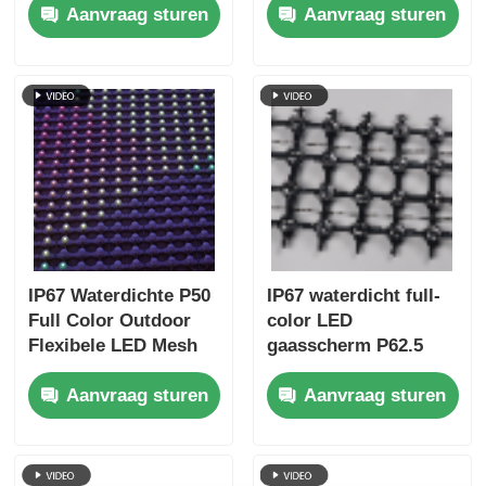
Aanvraag sturen
Aanvraag sturen
voor creatieve
laagvermogen
projecten in stedelijk
outdoor LED mesh
landschap
display
IP67 Waterdichte P50
IP67 waterdicht full-
Full Color Outdoor
color LED
Flexibele LED Mesh
gaasscherm P62.5
Gordijn Display voor
buiten flexibel
Aanvraag sturen
Aanvraag sturen
de bouw van gevel
gaasgordijn voor
podiumontwerp en
bouwdecoratie