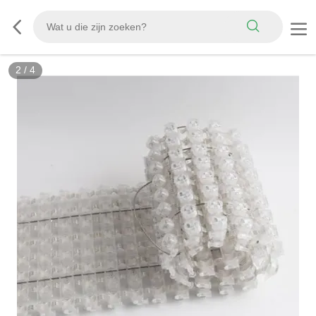
2
/
4