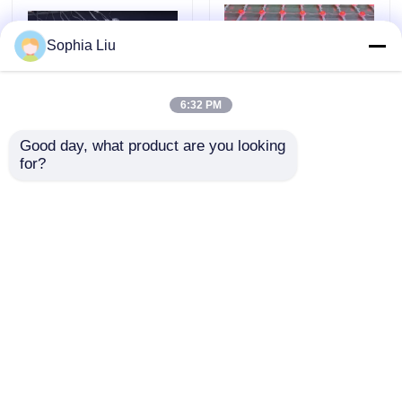
Sophia Liu
6:32 PM
Good day, what product are you looking 
P50 10000nits IP67
143 mm Pixel Pitch
for?
waterdicht RGB LED
LED gaasscherm IP67
gaasscherm voor
waterdicht groot
buitengevelreclame
buitendisplay voor
Aanvraag sturen
Aanvraag sturen
stedelijke nachtzicht
culturele toeristische
projecten
Thuis
Ongeveer ons
Contacteer ons
Desktop Site
Sitemap
Privacybeleid