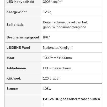
LED-hoeveelheid
3906pixel/m²
Kastgewicht
12 kg
Buitenreclame, gevel van het
Sollicitatie
gebouw, podiumachtergrond
Beschermingsgraad
IP67
LEIDENE Parel
Nationstar/Kinglight
Maat
1000mmX1000mm
Artikelnaam
LED -maasscherm
Kijkhoek
120 graden
Stroom
108w
P31.25 HD gaasscherm voor buiten
,