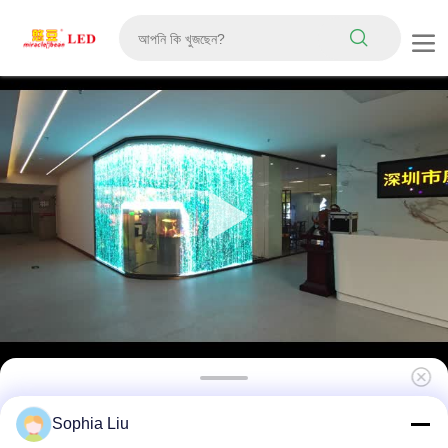
নব্বই শতাংশ স্বচ্ছতা সহ P8 LED স্বচ্ছ ফিল্ম স্ক্রীন এবং কাচের
Sophia Liu
সম্মুখভাগে বিরামহীন একীকরণের জন্য অতি পাতলা নমনীয় ফিল্ম