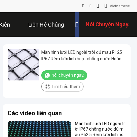
Vietnamese
Nói Chuyện Ngay.
Kiện
Liên Hệ Chúng
Tôi
Màn hình lưới LED ngoài trời đủ màu P125
IP67 Rèm lưới linh hoạt chống nước Hoàn
hảo cho các buổi hòa nhạc Triển lãm và
thương mại
nói chuyện ngay.
Tìm hiểu thêm
Các video liên quan
Màn hình lưới LED ngoài tr
ời IP67 chống nước đủ m
àu P62.5 Rèm lưới linh ho