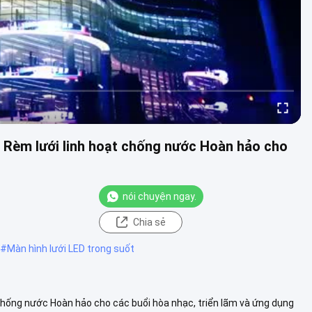
7 Rèm lưới linh hoạt chống nước Hoàn hảo cho
nói chuyện ngay.
Chia sẻ
#
Màn hình lưới LED trong suốt
 chống nước Hoàn hảo cho các buổi hòa nhạc, triển lãm và ứng dụng