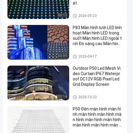
ạt
Màn hình lưới LED
00:12
2026-05-23
P83 Màn hình lưới LED linh
hoạt Màn hình LED trong
suốt Màn hình LED ngoài t
rời Độ sáng cao Màn hình
rèm chống nước LED cho
tòa nhà Mặt tiền Truyền t
Màn hình lưới LED
00:09
2026-04-17
hông Bức tường Bức tran
h quảng cáo nền
Outdoor P50 Led Mesh Vi
deo Curtain IP67 Waterpr
oof DC12V RGB Pixel Led
Grid Display Screen
Màn hình lưới LED
00:14
2025-10-23
P50 Đèn màn hình màn hì
nh màn hình màn hình mà
n hình màn hình màn hình
màn hình màn hình màn h
ình màn hình màn hình m