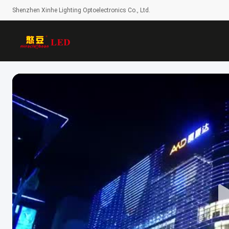
Shenzhen Xinhe Lighting Optoelectronics Co., Ltd.