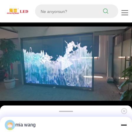
P20 Yüksek Parlaklıkta İç Mekan DC5V Şeffaf
mia wang
Pencere LED Ekran İyi Kalite Pantalla LED