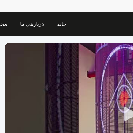
خانه
دربارهی ما
محص