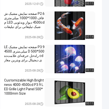
صفحه مشبک LED
00:11
2025-12-01
P2.6 صفحه نمایش مشبک ش
فاف 1000*1000 میلی‌متری
4500cd دیوار ویدئویی LED م
شبک تبلیغاتی برای تبلیغات
صفحه مشبک LED
00:14
2025-08-28
P3.9 صفحه نمایش مشبک LE
D 500*500 میلی‌متری 4500
cd راه‌حل حرفه‌ای علامت‌ده
ی دیجیتال برای ویترین مغاز
ه‌ها و مراکز خرید
صفحه مشبک LED
00:13
2025-08-28
Customizable High Bright
ness 4000-4500cd P3.9 L
ED Grille Light Panel 500*
1000mm Size
صفحه مشبک LED
00:11
2025-08-28