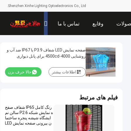
Shenzhen Xinhe Lighting Optoelectronics Co., Ltd.
حالا حرف بزن
ولات
وقایع
تماس با ما
صفحه نمایش LED شفاف P3.9 با IP67 ضد آب و
روشنایی 4000-4500cd برای پانل دیواری
تصویری با وضوح بالا تابلوهای دیجیتال
اطلاعات بیشتر
حالا حرف بزن
فیلم های مرتبط
رنگ کامل IP65 شفاف صفح
ه نمایش شبکه P2.6 سالن نم
ایشگاه شیشه پنجره ساختما
ن بیرونی صفحه نمایش LED