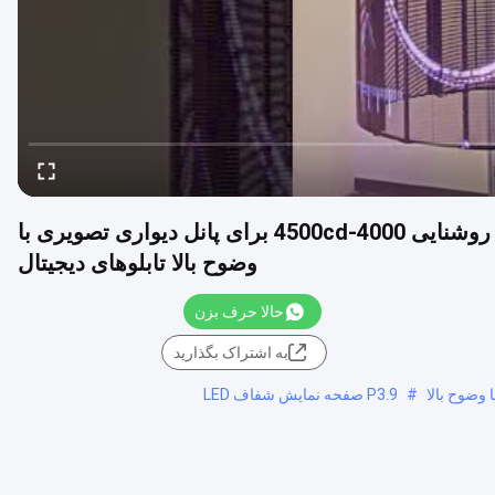
صفحه نمایش LED شفاف P3.9 با IP67 ضد آب و روشنایی 4000-4500cd برای پانل دیواری تصویری با
وضوح بالا تابلوهای دیجیتال
حالا حرف بزن
به اشتراک بگذارید
#
P3.9 صفحه نمایش شفاف LED