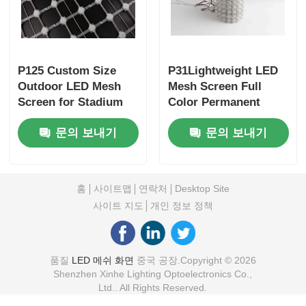
P125 Custom Size
P31Lightweight LED
Outdoor LED Mesh
Mesh Screen Full
Screen for Stadium
Color Permanent
Shopping MallAirport
Light Digital LED
문의 보내기
문의 보내기
Advertising Media
Curtain with Easy
Display
Installation
홈
사이트맵
연락처
Desktop Site
사이트 지도
개인 정보 정책
품질
LED 메쉬 화면
중국 공장.Copyright © 2026
Shenzhen Xinhe Lighting Optoelectronics Co.,
Ltd.. All Rights Reserved.