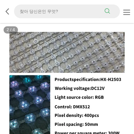
2
/
4