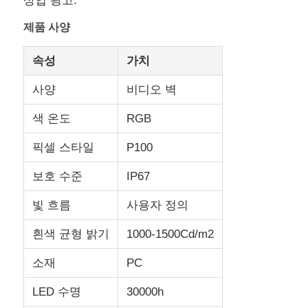
상업 광고.
제품 사양
공장 투어
속성
가치
품질 관리
사양
비디오 벽
색 온도
RGB
문의하기
픽셀 스타일
P100
뉴스
보호 수준
IP67
빛 흐름
사용자 정의
모든 케이스
흰색 균형 밝기
1000-1500Cd/m2
견적 요청
소재
PC
LED 수명
30000h
LED 메쉬 화면