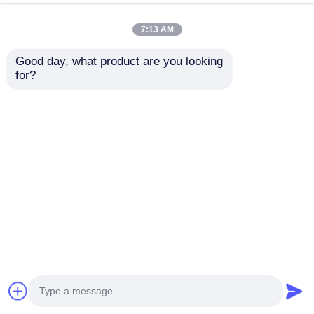
今雑談しなさい
問い合わせを送信する
7:13 AM
#
透明なLEDフィルムディスプレイ
#
柔軟な透明LEDフィルム
Good day, what product are you looking 
#
LEDフィルムディスプレイ画面
for?
LED透明なフィルムスクリーン
2026-07-30
P20 高い明るさ 室内 DC5V 透明窓 LED ディスプレイ 良質 パンタラ LED 透
明画面 LEDライトの仕様 ポイント LED透明フィルムスクリーン ブランド名
ミラクル・ビーン 産地 広東,中国 LED ソース SMD2121 作業温度 -20〜65°C
亮度 2500Cd/m2 動作電圧 DC5V マックス パワー 600W/m2 平均電源
200W/m2 照明の角度 160° 浸透...
お問い合わせ
訪問者のメッセージ
メッセージを残しなさい
まだ公のコメントはない