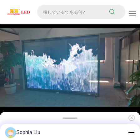
P20 高い明るさ 室内 DC5V 透明窓 LED ディス
Sophia Liu
プレイ 良質 パンタラ LED 透明画面