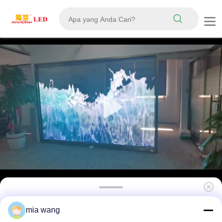
P20 Cahaya Tinggi Indoor DC5V Layar Led
mia wang
Jendela Transparan Kualitas Baik Pantalla