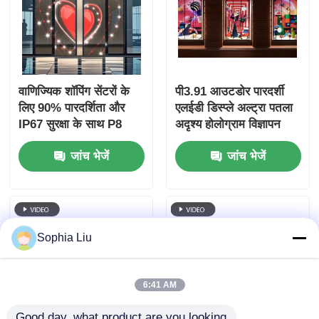
वाणिज्यिक शॉपिंग सेंटरों के
पी3.91 आउटडोर पारदर्शी
लिए 90% पारदर्शिता और
एलईडी डिस्प्ले अल्ट्रा पतला
IP67 सुरक्षा के साथ P8
अदृश्य होलोग्राम विज्ञापन
इंडोर बेंडेबल पारदर्शी एलईडी
स्क्रीन उच्च चमक
जांच भेजें
जांच भेजें
फिल्म पैनल
3000nits आसान माउंट
ग्लास मीडिया दीवार स्क्रीन
Sophia Liu
6:41 AM
Good day, what product are you looking 