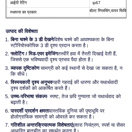
आईपी रेटिंग
ip67
बोल्ट स्प्लिसिंग,वायर फिक्सिंग
स्थापना का प्रकार
एलईडी मेष प्रदर्शन
उत्पाद की विशेषता
पारदर्शी फिल्म स्क्रीन का नेतृत्व किया
बिना चश्मे के 3 डी देखने
विशेष चश्मे की आवश्यकता के बिना
स्टीरियोस्कोपिक 3 डी दृश्य प्रदान करता है।
पारदर्शी एलईडी डिस्प्ले
फ्लोटिंग / मिड-एयर इमेजिंग
तस्वीरें हवा में तैरती दिखाई देती हैं,
जिससे एक भविष्यवादी दृश्य प्रभाव पैदा होता है।
व्यापक दृष्टिकोण
️ सामग्री को कई स्थानों से देखा जा सकता है, न
ड्रोन उड़ने वाली एलईडी स्क्रीन
कि सीधे।
विस्मयकारी दृश्य अनुभव
गहरी गहराई की धारणा और यथार्थवादी
दृश्य दर्शकों को आकर्षित करते हैं।
होलोग्राफिक एलईडी स्क्रीन
उच्च-परिभाषा संकल्प
∙ स्पष्ट, तेज छवि गुणवत्ता जो यथार्थवाद को
बढ़ाती है।
एलईडी ग्रिल स्क्रीन
पारदर्शी प्रदर्शन क्षमता
वास्तविक दुनिया की पृष्ठभूमि पर
होलोग्राफिक सामग्री को ओवरले कर सकता है।
गतिशील अन्तरक्रियात्मक विशेषताएं
इशारा नियंत्रण, स्पर्श या सेंसर
पारदर्शी प्रदर्शन स्क्रीन
आधारित बातचीत का समर्थन करता है।