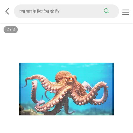
3
/
3