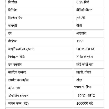
पिक्सेल
6.25 मिमी
विनिर्देश
वीडियो दीवार
फैक्टरी यात्रा
पिक्सेल पिच
p6.25
सामग्री
पीसी
गुणवत्ता नियंत्रण
रंग
आरजीबी
वोल्टेज
12V
हमसे संपर्क करें
आपूर्तिकर्ता का प्रकार
ODM, OEM
नियंत्रण विधि
रिमोट कंट्रोल
समाचार
टच स्क्रीन
कोई स्पर्श नहीं
माउंटिंग प्रकार
बाहरी, दीवार
सभी मामलों
उपयोग का माहौल
अंदर
चमत्कारी बीन्स
ब्रांड नाम
उद्धरण मांगें
ऑपरेटिंग तापमान
-10°C~45°C
जीवन काल (घंटे)
100000 घंटे
एलईडी मेष स्क्रीन