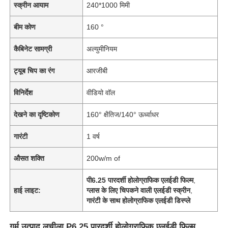
स्क्रीन आयाम
240*1000 मिमी
बीम कोण
160 °
कैबिनेट सामग्री
अल्युमीनियम
ट्यूब चिप का रंग
आरजीबी
विनिर्देश
वीडियो वॉल
देखने का दृष्टिकोण
160° क्षैतिज/140° ऊर्ध्वाधर
गारंटी
1 वर्ष
औसत शक्ति
200w/m of
पी6.25 पारदर्शी होलोग्राफिक एलईडी फिल्म
,
हाई लाइट:
ग्लास के लिए चिपकने वाली एलईडी स्क्रीन
,
गारंटी के साथ होलोग्राफिक एलईडी डिस्प्ले
गर्म उत्पाद लचीला P6.25 पारदर्शी होलोग्राफिक एलईडी फिल्म