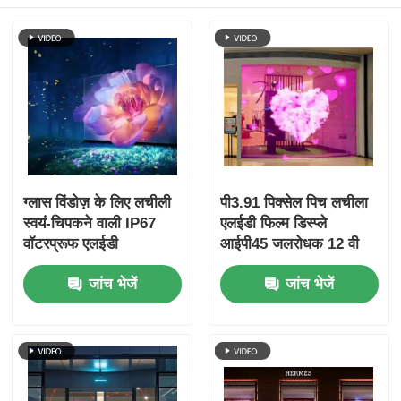
ग्लास विंडोज़ के लिए लचीली
पी3.91 पिक्सेल पिच लचीला
स्वयं-चिपकने वाली IP67
एलईडी फिल्म डिस्प्ले
वॉटरप्रूफ एलईडी
आईपी45 जलरोधक 12 वी
होलोग्राफिक स्क्रीन
बिजली की आपूर्ति ग्लास विंडो
जांच भेजें
जांच भेजें
विज्ञापन के लिए होलोग्राफिक
पारदर्शी स्क्रीन