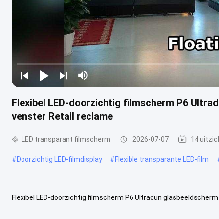
Flexibel LED-doorzichtig filmscherm P6 Ultr
venster Retail reclame
LED transparant filmscherm
2026-07-07
14 uitzi
#
Doorzichtig LED-filmdisplay
#
Flexible transparante LED-film
Flexibel LED-doorzichtig filmscherm P6 Ultradun glasbeeldscherm
flexibele LED-transparante filmscherm P6 combineert een hoge tra