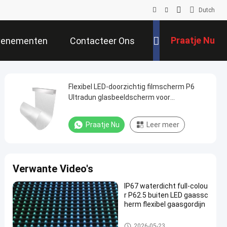
Dutch
Praatje Nu
venementen
Contacteer Ons
Flexibel LED-doorzichtig filmscherm P6
Ultradun glasbeeldscherm voor
winkelcentrum venster Retail reclame
Praatje Nu
Leer meer
Verwante Video's
IP67 waterdicht full-colou
r P62.5 buiten LED gaassc
herm flexibel gaasgordijn
LED -maasscherm
2026-05-23