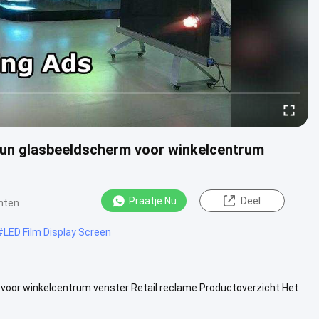
adun glasbeeldscherm voor winkelcentrum
Praatje Nu
Deel
chten
#
LED Film Display Screen
 voor winkelcentrum venster Retail reclame Productoverzicht Het
nsparanti...
Bekijk meer