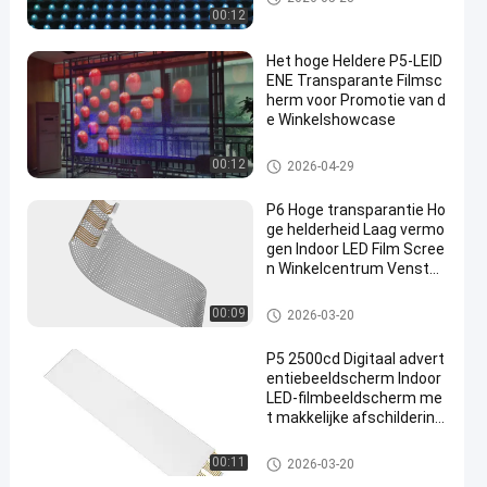
00:12
Het hoge Heldere P5-LEID
ENE Transparante Filmsc
herm voor Promotie van d
e Winkelshowcase
LED transparant filmscherm
00:12
2026-04-29
P6 Hoge transparantie Ho
ge helderheid Laag vermo
gen Indoor LED Film Scree
n Winkelcentrum Venster
Reclame scherm
LED transparant filmscherm
00:09
2026-03-20
P5 2500cd Digitaal advert
entiebeeldscherm Indoor
LED-filmbeeldscherm me
t makkelijke afschildering
en installatie voor winkelv
ensters
LED transparant filmscherm
00:11
2026-03-20