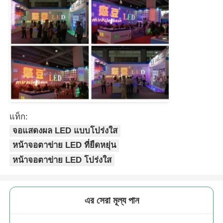
แท็ก:
จอแสดงผล LED แบบโปร่งใส
หน้าจอตาข่าย LED ที่ยืดหยุ่น
หน้าจอตาข่าย LED โปร่งใส
এর সেরা মূল্য পান