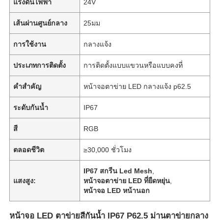
แรงดันไฟฟ้า
24V
เส้นผ่านศูนย์กลาง
25มม
การใช้งาน
กลางแจ้ง
ประเภทการติดตั้ง
การติดตั้งแบบแขวนหรือแบบคงที่
คำสำคัญ
หน้าจอตาข่าย LED กลางแจ้ง p62.5
ระดับกันน้ำ
IP67
สี
RGB
ตลอดชีวิต
≥30,000 ชั่วโมง
IP67 สกรีน Led Mesh
,
แสงสูง:
หน้าจอตาข่าย LED ที่ยืดหยุ่น
,
หน้าจอ LED หน้านอก
หน้าจอ LED ตาข่ายสีกันน้ำ IP67 P62.5 ม่านตาข่ายกลาง