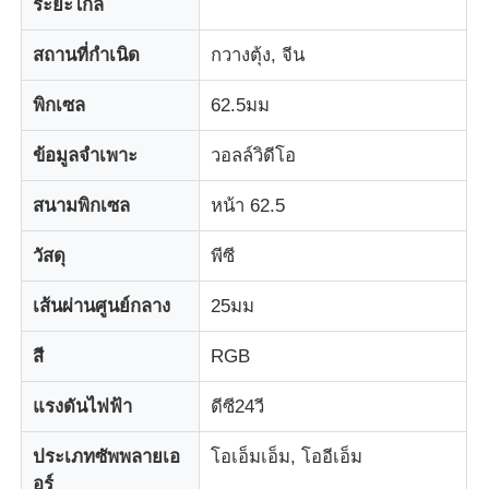
ระยะไกล
สถานที่กำเนิด
กวางตุ้ง, จีน
ทัวร์โรงงาน
พิกเซล
62.5มม
การควบคุมคุณภาพ
ข้อมูลจำเพาะ
วอลล์วิดีโอ
ติดต่อเรา
สนามพิกเซล
หน้า 62.5
วัสดุ
พีซี
ข่าว
เส้นผ่านศูนย์กลาง
25มม
ทุกกรณี
สี
RGB
แรงดันไฟฟ้า
ดีซี24วี
ขอทุน
ประเภทซัพพลายเอ
โอเอ็มเอ็ม, โออีเอ็ม
หน้าจอตาข่าย LED
อร์