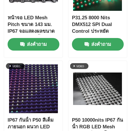
หน้าจอ LED Mesh
P31.25 8000 Nits
Pitch ขนาด 143 มม.
DMX512 SPI Dual
IP67 จอแสดงผลขนาด
Control ประหยัด
ใหญ่กลางแจ้งน้ำหนัก
พลังงานพลังงานต่ํา
ส่งคำถาม
ส่งคำถาม
เบาเป็นพิเศษสำหรับ
โครงการสร้างสรรค์ภูมิ
ทัศน์ในเมือง
IP67 กันน้ํา P50 สีเต็ม
P50 10000nits IP67 กัน
ภายนอก ผนวก LED
น้ํา RGB LED Mesh