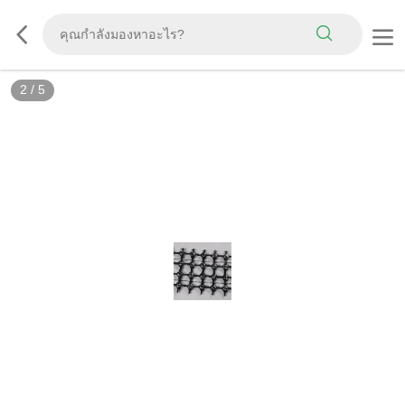
3
/
5