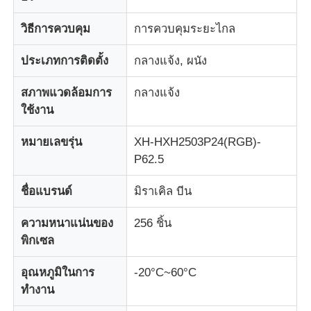
วิธีการควบคุม
การควบคุมระยะไกล
จอแสดงผล LED Mesh
ประเภทการติดตั้ง
กลางแจ้ง, ผนัง
หน้าจอฟิล์มโปร่งใส LED
สภาพแวดล้อมการ
กลางแจ้ง
ใช้งาน
จอแสดงผล LED โปร่งใส
หมายเลขรุ่น
XH-HXH2503P24(RGB)-
P62.5
จอ LED บินได้
ชื่อแบรนด์
มิราเคิล บีน
หน้าจอนำโฮโลแกรม
ความหนาแน่นของ
256 ชิ้น
พิกเซล
หน้าจอกระจังหน้า LED
อุณหภูมิในการ
-20°C~60°C
ทำงาน
หน้าจอแสดงผลโปร่งใส