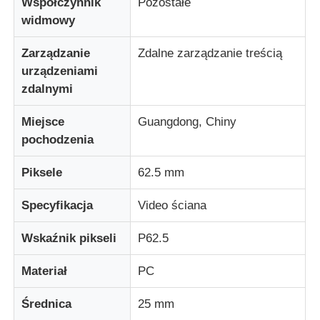
Współczynnik
Pozostałe
widmowy
Wycieczka po fabryce
Zarządzanie
Zdalne zarządzanie treścią
urządzeniami
Kontrola jakości
zdalnymi
Miejsce
Guangdong, Chiny
Skontaktuj się z nami
pochodzenia
Piksele
62.5 mm
Nowości
Specyfikacja
Video ściana
Wszystkie przypadki
Wskaźnik pikseli
P62.5
Poproś o wycenę
Materiał
PC
Średnica
25 mm
Ekran siatki LED