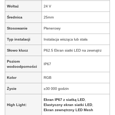
Woltaż
24 V
Średnica
25mm
Stosowanie
Plenerowy
Typ instalacji
Instalacja wisząca lub stała
Słowo klucz
P62.5 Ekran siatki LED na zewnątrz
Poziom
IP67
wodoodporności
Kolor
RGB
Życie
≥30 000 godzin
Ekran IP67 z siatką LED
,
High Light:
Elastyczny ekran siatki LED
,
Ekran zewnętrzny LED Mesh