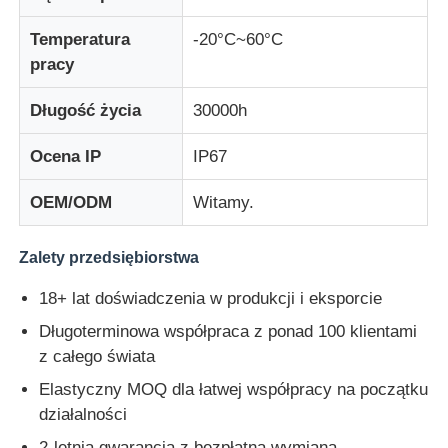
Temperatura
-20°C~60°C
pracy
Długość życia
30000h
Ocena IP
IP67
OEM/ODM
Witamy.
Zalety przedsiębiorstwa
18+ lat doświadczenia w produkcji i eksporcie
Długoterminowa współpraca z ponad 100 klientami
z całego świata
Elastyczny MOQ dla łatwej współpracy na początku
działalności
2-letnia gwarancja z bezpłatną wymianą