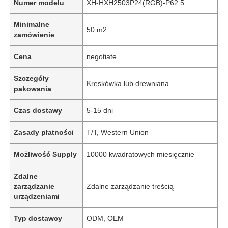
Numer modelu
XH-HXH2503P24(RGB)-P62.5
Minimalne
50 m2
zamówienie
Cena
negotiate
Szczegóły
Kreskówka lub drewniana
pakowania
Czas dostawy
5-15 dni
Zasady płatności
T/T, Western Union
Możliwość Supply
10000 kwadratowych miesięcznie
Zdalne
zarządzanie
Zdalne zarządzanie treścią
urządzeniami
Typ dostawcy
ODM, OEM