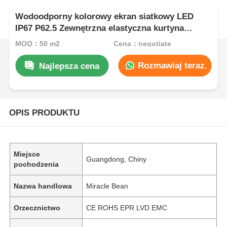
Wodoodporny kolorowy ekran siatkowy LED
IP67 P62.5 Zewnętrzna elastyczna kurtyna
siatkowa do scenografii i dekoracji budynków
MOQ：50 m2
Cena：negotiate
Rozmawiaj teraz.
Najlepsza cena
OPIS PRODUKTU
Miejsce
Guangdong, Chiny
pochodzenia
Nazwa handlowa
Miracle Bean
Orzecznictwo
CE ROHS EPR LVD EMC