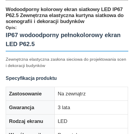
Wodoodporny kolorowy ekran siatkowy LED IP67
P62.5 Zewnętrzna elastyczna kurtyna siatkowa do
scenografii i dekoracji budynków
Opis:
IP67 wodoodporny pełnokolorowy ekran
LED P62.5
Zewnętrzna elastyczna zasłona sieciowa do projektowania scen
i dekoracji budynków
Specyfikacja produktu
Zastosowanie
Na zewnątrz
Do domu
Gwarancja
3 lata
Produkty
Rodzaj ekranu
LED
O nas