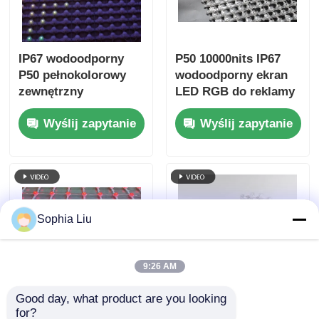
IP67 wodoodporny
P50 10000nits IP67
P50 pełnokolorowy
wodoodporny ekran
zewnętrzny
LED RGB do reklamy
elastyczny ekran
zewnętrznej fasady
Wyślij zapytanie
Wyślij zapytanie
zasłonowy LED z
budynku
siatką do fasady
budynku
Sophia Liu
9:26 AM
Good day, what product are you looking 
Ekran siatkowy LED o
Ekran Led P31.25 HD
for?