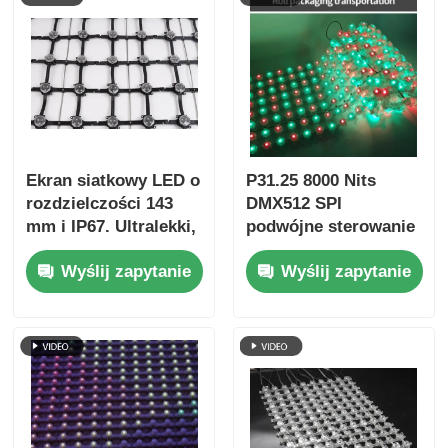
Ekran siatkowy LED o
P31.25 8000 Nits
rozdzielczości 143
DMX512 SPI
mm i IP67. Ultralekki,
podwójne sterowanie
duży wyświetlacz
energooszczędny
Wyślij zapytanie
Wyślij zapytanie
zewnętrzny do
ekran LED
kreatywnych
zewnętrzny o niskiej
projektów w zakresie
mocy
krajobrazu
miejskiego