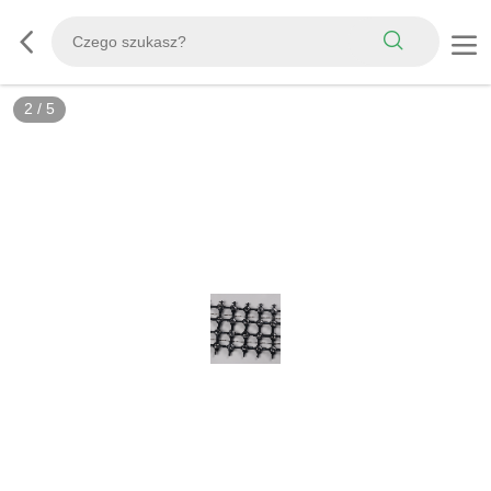
3
/
5