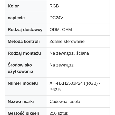
Kolor
RGB
Wyświetlacz siatki LED
napięcie
DC24V
Rodzaj dostawcy
ODM, OEM
Przezroczysty ekran filmu LED
Metoda kontroli
Zdalne sterowanie
Przezroczysty wyświetlacz LED
Rodzaj montażu
Na zewnątrz, ściana
Latający dron z ekranem LED
Środowisko
Na zewnątrz
użytkowania
holograficzny ekran LED
Numer modelu
XH-HXH2503P24 ((RGB) -
P62.5
Ekran kratki LED
Nazwa marki
Cudowna fasola
Przezroczysty ekran wyświetlacza
Gęstość pikseli
256 sztuk