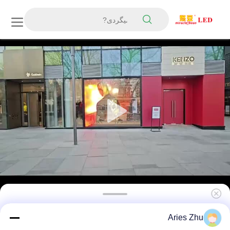
خود چسبنده P6 چسبنده صفحه نمایش فلمی
Aries Zhu
کریستالی LED 240mmx1000mm آسان نصب