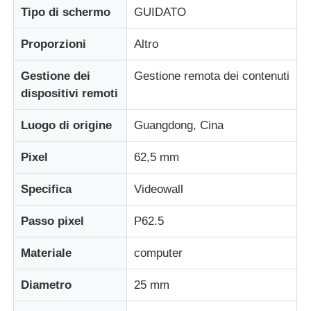
Tipo di schermo
GUIDATO
Fatory Tour
Proporzioni
Altro
Gestione dei
Gestione remota dei contenuti
Controllo di qualità
dispositivi remoti
Luogo di origine
Guangdong, Cina
Contattaci
Pixel
62,5 mm
Notizie
Specifica
Videowall
Tutti i casi
Passo pixel
P62.5
Materiale
computer
Chiedi un preventivo
Diametro
25 mm
Schermata a mesh a LED