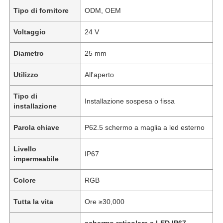
Tipo di fornitore
ODM, OEM
Voltaggio
24 V
Diametro
25 mm
Utilizzo
All'aperto
Tipo di
Installazione sospesa o fissa
installazione
Parola chiave
P62.5 schermo a maglia a led esterno
Livello
IP67
impermeabile
Colore
RGB
Tutta la vita
Ore ≥30,000
schermo reticolare a LED IP67
,