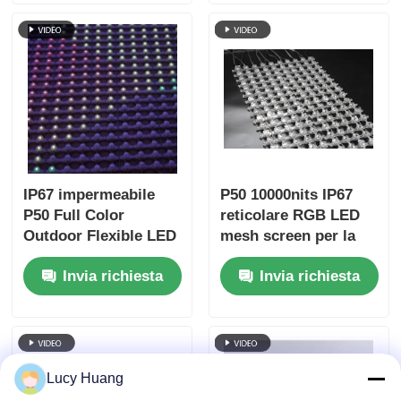
paesaggi urbani
esterno a LED a
maglia
IP67 impermeabile
P50 10000nits IP67
P50 Full Color
reticolare RGB LED
Outdoor Flexible LED
mesh screen per la
Mesh Curtain Display
pubblicità esterna
Invia richiesta
Invia richiesta
per facciata di
delle facciate degli
edificio
edifici
Lucy Huang