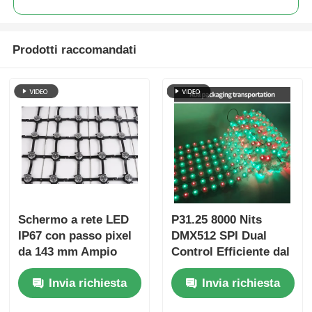
Prodotti raccomandati
Schermo a rete LED
P31.25 8000 Nits
IP67 con passo pixel
DMX512 SPI Dual
da 143 mm Ampio
Control Efficiente dal
display da esterno
punto di vista
Invia richiesta
Invia richiesta
ultraleggero per
energetico, a bassa
progetti creativi di
potenza, display