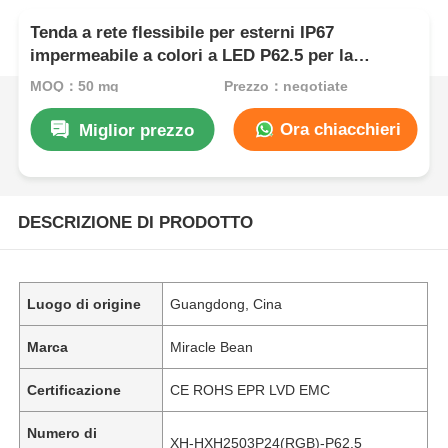
Tenda a rete flessibile per esterni IP67
impermeabile a colori a LED P62.5 per la
progettazione scenica e la decorazione di edifici
MOQ：50 mq
Prezzo：negotiate
Ora chiacchieri
Miglior prezzo
DESCRIZIONE DI PRODOTTO
Luogo di origine
Guangdong, Cina
Marca
Miracle Bean
Certificazione
CE ROHS EPR LVD EMC
Numero di
XH-HXH2503P24(RGB)-P62.5