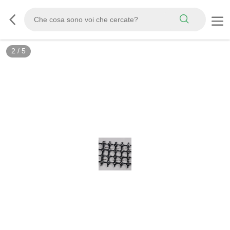
3
/
5