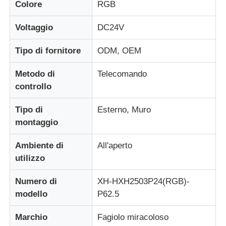
Colore
RGB
Display a mesh a LED
Voltaggio
DC24V
Tipo di fornitore
ODM, OEM
Schermo del film trasparente a LED
Metodo di
Telecomando
controllo
Display LED trasparente
Tipo di
Esterno, Muro
montaggio
Schermo LED Volante per Droni
Ambiente di
All'aperto
schermo a led olografico
utilizzo
Numero di
XH-HXH2503P24(RGB)-
Schermo della griglia a LED
modello
P62.5
Marchio
Fagiolo miracoloso
Schermo di visualizzazione trasparente