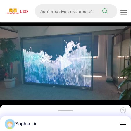
P20 Εσωτερική Οθόνη LED Υψηλής
Sophia Liu
Φωτεινότητας DC5V Διαφανές Παράθυρο