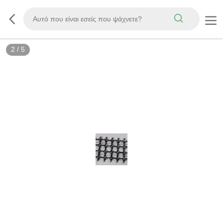
3
/
5