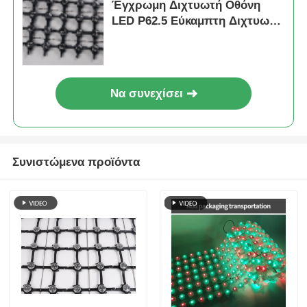
Έγχρωμη Διχτυωτή Οθόνη
LED P62.5 Εύκαμπτη Διχτυωτή
Κουρτίνα εξωτερικού χώρου
για σκηνογραφία και
διακόσμηση κτιρίου
Να συνεχίσει
Συνιστώμενα προϊόντα