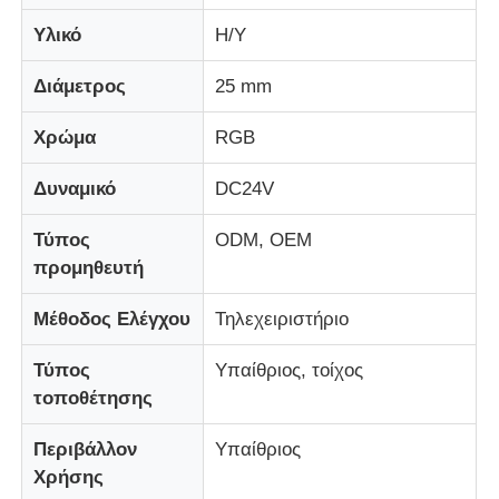
Υλικό
Η/Υ
Οθόνη LED Mesh
Διάμετρος
25 mm
LED διαφανής οθόνη φιλμ
Χρώμα
RGB
Δυναμικό
DC24V
Διαφανής οθόνη LED
Τύπος
ODM, OEM
προμηθευτή
Οθόνη LED που πετάει με drone
Μέθοδος Ελέγχου
Τηλεχειριστήριο
Ολογραφική οθόνη LED
Τύπος
Υπαίθριος, τοίχος
τοποθέτησης
Οθόνη μάσκας LED
Περιβάλλον
Υπαίθριος
Χρήσης
Διαφανής οθόνη