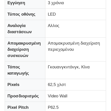
Εγγύηση
3 χρόνια
Τύπος οθόνης
LED
Γύρος εργοστασίων
Αναλογία
Αλλος
Ποιοτικός έλεγχος
διαστάσεων
Απομακρυσμένη
Απομακρυσμένη διαχείριση
Επικοινωνήστε μαζί μας
διαχείριση
περιεχομένου
συσκευών
Ειδήσεις
Τόπος
Γκουανγκντόνγκ, Κίνα
καταγωγής
Όλες οι περιπτώσεις
Pixels
62,5 χλστ
Ζητήστε μια προσφορά
Προσδιορισμός
Video Wall
Pixel Pitch
P62.5
Οθόνη LED Mesh