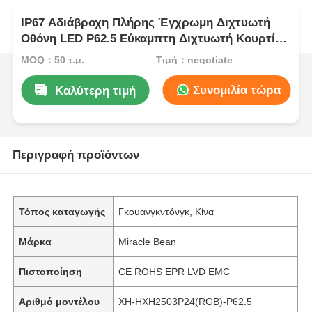
IP67 Αδιάβροχη Πλήρης Έγχρωμη Διχτυωτή
Οθόνη LED P62.5 Εύκαμπτη Διχτυωτή Κουρτίνα
εξωτερικού χώρου για σκηνογραφία και
MOQ：50 τ.μ.
Τιμή：negotiate
διακόσμηση κτιρίου
Συνομιλία τώρα
Καλύτερη τιμή
Περιγραφή προϊόντων
Τόπος καταγωγής
Γκουανγκντόνγκ, Κίνα
Μάρκα
Miracle Bean
Πιστοποίηση
CE ROHS EPR LVD EMC
Αριθμό μοντέλου
XH-HXH2503P24(RGB)-P62.5