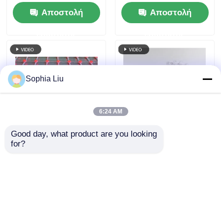
κουρτίνας εξωτερικού
προσόφων κτιρίων
Αποστολή
Αποστολή
χώρου για πρόσοψη
κτιρίου
ερώτησης
ερώτησης
Sophia Liu
6:24 AM
Good day, what product are you looking 
Οθόνη διχτυωτών
Οθόνη Led P31.25
for?
LED 143 mm Pixel
Οθόνη HD Εξωτερική
Pixel IP67 Αδιάβροχη
Διχτυωτή Οθόνη
μεγάλη εξωτερική
Βίντεο Οθόνη Τοίχου
Αποστολή
Αποστολή
οθόνη για έργα
Εξωτερική Πλήρης
πολιτιστικού
Έγχρωμη Λεπτή
ερώτησης
ερώτησης
τουρισμού Urban
Ledwall
Night View
Προσαρμοσμένη για