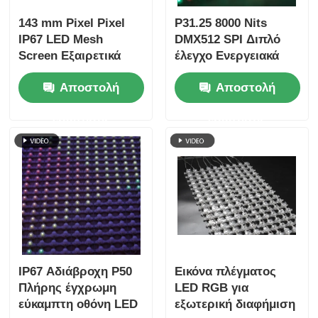
143 mm Pixel Pixel
P31.25 8000 Nits
IP67 LED Mesh
DMX512 SPI Διπλό
Screen Εξαιρετικά
έλεγχο Ενεργειακά
ελαφριά εξωτερική
αποδοτική χαμηλής
Αποστολή
Αποστολή
μεγάλη οθόνη για
ισχύος εξωτερική
δημιουργικά έργα
οθόνη οθόνης με LED
ερώτησης
ερώτησης
αστικού τοπίου
mesh
IP67 Αδιάβροχη P50
Εικόνα πλέγματος
Πλήρης έγχρωμη
LED RGB για
εύκαμπτη οθόνη LED
εξωτερική διαφήμιση