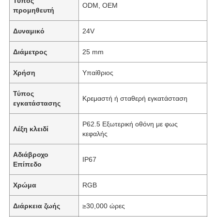
Τύπος
ODM, OEM
προμηθευτή
Δυναμικό
24V
Διάμετρος
25 mm
Χρήση
Υπαίθριος
Τύπος
Κρεμαστή ή σταθερή εγκατάσταση
εγκατάστασης
P62.5 Εξωτερική οθόνη με φως
Λέξη κλειδί
κεφαλής
Αδιάβροχο
IP67
Επίπεδο
Χρώμα
RGB
Διάρκεια ζωής
≥30,000 ώρες